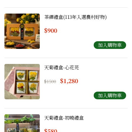
茶禪禮盒(113年入選農村好物)
$900
天菊禮盒-心花芫
$1,280
$1500
天菊禮盒-初曉禮盒
$580