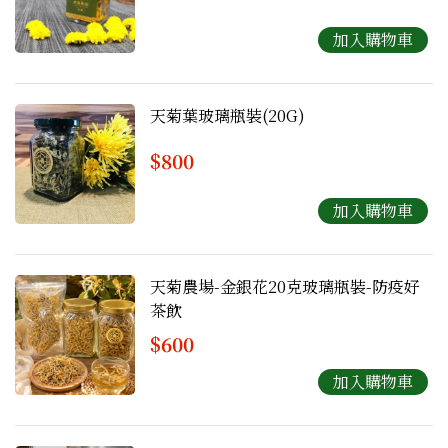
天菊葉玻璃瓶裝(20G)
$800
天菊農場-金銀花20克玻璃瓶裝-防疫好
茶飲
$600