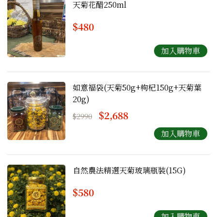
天菊花醋250ml
$480
如意福袋(天菊50g+枸杞150g+天菊葉
20g)
$2,688
$2990
自然農法精選天菊玻璃瓶裝(15G)
$580