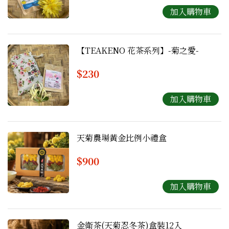
【TEAKENO 花茶系列】-菊之愛-
$230
天菊農場黃金比例小禮盒
$900
金衛茶(天菊忍冬茶)盒裝12入