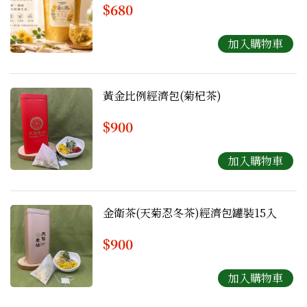
$680
黃金比例經濟包(菊杞茶)
$900
金衛茶(天菊忍冬茶)經濟包罐裝15入
$900